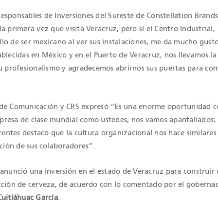
Responsables de Inversiones del Sureste de Constellation Brands
a primera vez que visita Veracruz, pero sí el Centro Industrial,
lo de ser mexicano al ver sus instalaciones, me da mucho gusto
ablecidas en México y en el Puerto de Veracruz, nos llevamos la
su profesionalismo y agradecemos abrirnos sus puertas para com
 de Comunicación y CRS expresó “Es una enorme oportunidad 
resa de clase mundial como ustedes, nos vamos apantallados; 
erentes destaco que la cultura organizacional nos hace similares
ación de sus colaboradores”.
 anunció una inversión en el estado de Veracruz para construir
cción de cerveza, de acuerdo con lo comentado por el goberna
Cuitláhuac García
.