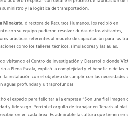
ceso pudieron explicar con detalle el proceso de fabricación de 
 suministro y la logística de transportación.
a Minakata
, directora de Recursos Humanos, los recibió en
unto con su equipo pudieron resolver dudas de los visitantes,
res prácticas referentes al modelo de capacitación para los tr
laciones como los talleres técnicos, simuladores y las aulas.
ido visitando el Centro de Investigación y Desarrollo donde
Víc
io a Plena Escala, explicó la complejidad y el beneficio de las 
n la instalación con el objetivo de cumplir con las necesidades 
en aguas profundas y ultraprofundas.
ó el espacio para felicitar a la empresa “Son una fiel imagen 
dad y liderazgo. Percibí el orgullo de trabajar en Tenaris al plat
recibieron en cada área. Es admirable la cultura que tienen en 