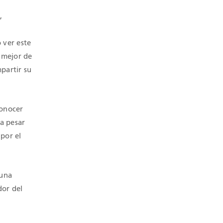
,
 ver este
 mejor de
partir su
conocer
a pesar
 por el
 una
dor del