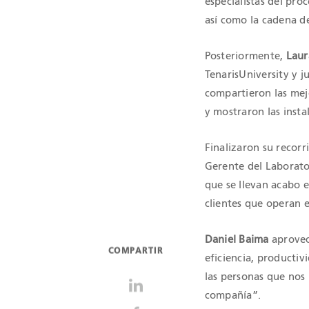
especialistas del pro
así como la cadena de
Posteriormente,
Laur
TenarisUniversity y j
compartieron las mejo
y mostraron las insta
Finalizaron su recorr
Gerente del Laborator
que se llevan acabo e
clientes que operan 
Daniel Baima
aprovech
COMPARTIR
eficiencia, productivi
las personas que nos 
compañía”.