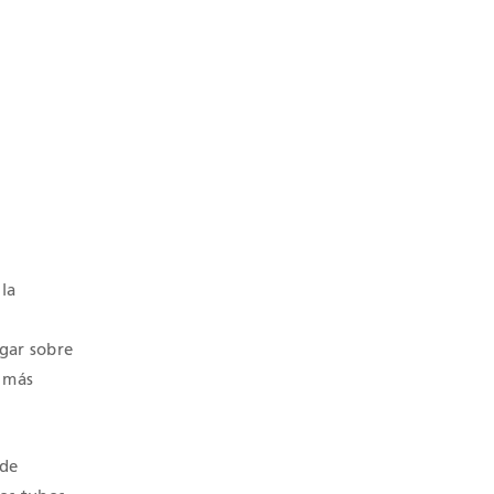
la
ogar sobre
a más
nde