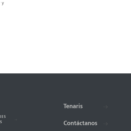
 y
Tenaris
RES
S
Contáctanos