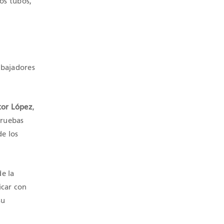
los tubos,
abajadores
tor López
,
pruebas
de los
de la
icar con
su