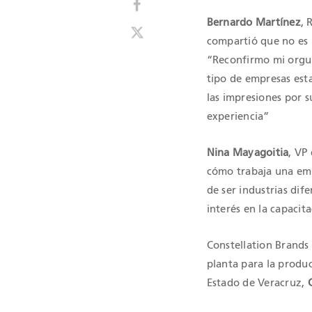
Bernardo Martínez
, 
compartió que no es l
“Reconfirmo mi orgul
tipo de empresas est
las impresiones por 
experiencia”
Nina Mayagoitia
, VP
cómo trabaja una emp
de ser industrias dif
interés en la capacit
Constellation Brands
planta para la produ
Estado de Veracruz,