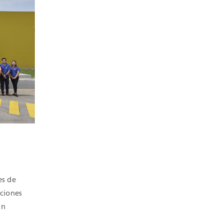
es de
uciones
un