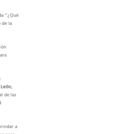
ada “¿Qué
 de la
ión
para
e
a León
,
l de las
d
rindar a