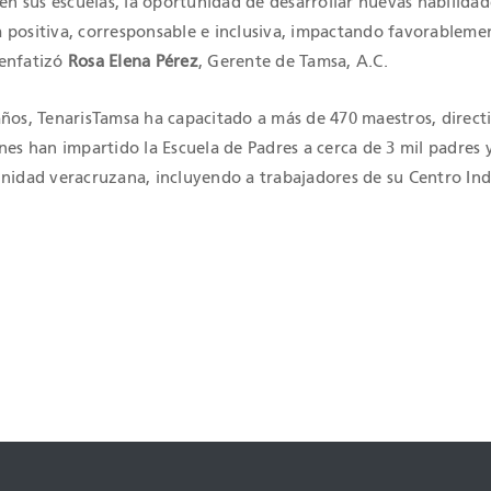
 en sus escuelas, la oportunidad de desarrollar nuevas habilida
 positiva, corresponsable e inclusiva, impactando favorableme
 enfatizó
Rosa Elena Pérez
, Gerente de Tamsa, A.C.
años, TenarisTamsa ha capacitado a más de 470 maestros, direct
nes han impartido la Escuela de Padres a cerca de 3 mil padres
unidad veracruzana, incluyendo a trabajadores de su Centro Indu