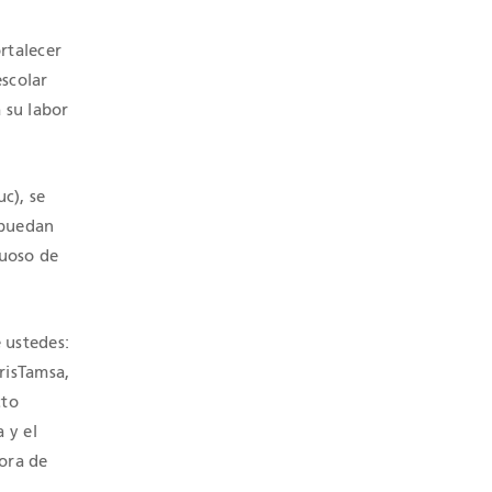
rtalecer
escolar
 su labor
c), se
 puedan
tuoso de
 ustedes:
arisTamsa,
cto
 y el
ora de