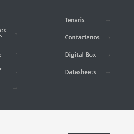
Tenaris
RES
S
Contáctanos
E
Digital Box
S
E
Datasheets
3-2026 Tenaris. Todos los derechos