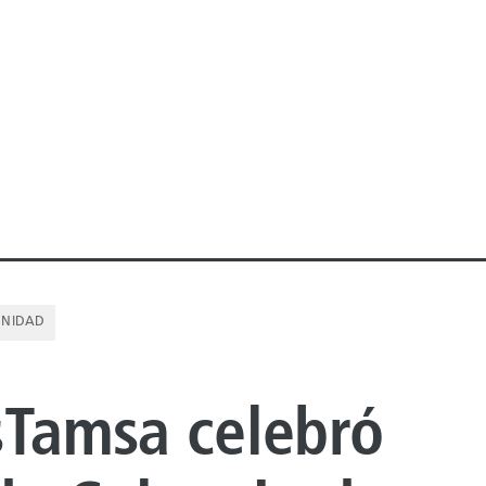
UNIDAD
sTamsa celebró