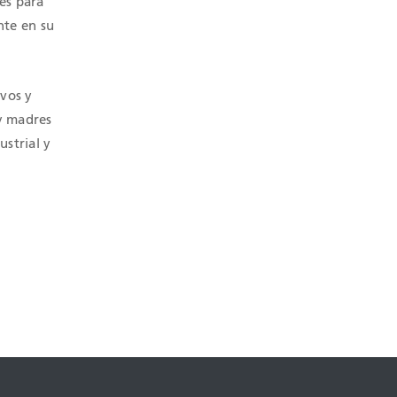
des para
nte en su
ivos y
 y madres
strial y