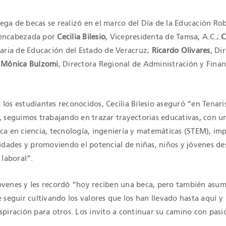
ega de becas se realizó en el marco del Día de la Educación Ro
 encabezada por
Cecilia Bilesio
, Vicepresidenta de Tamsa, A.C.;
C
taria de Educación del Estado de Veracruz;
Ricardo Olivares
, Di
y
Mónica Bulzomi
, Directora Regional de Administración y Fina
los estudiantes reconocidos, Cecilia Bilesio aseguró “en Tenari
., seguimos trabajando en trazar trayectorias educativas, con 
ica en ciencia, tecnología, ingeniería y matemáticas (STEM), im
lidades y promoviendo el potencial de niñas, niños y jóvenes de
 laboral”.
s jóvenes y les recordó “hoy reciben una beca, pero también asu
e seguir cultivando los valores que los han llevado hasta aquí y
spiración para otros. Los invito a continuar su camino con pasió