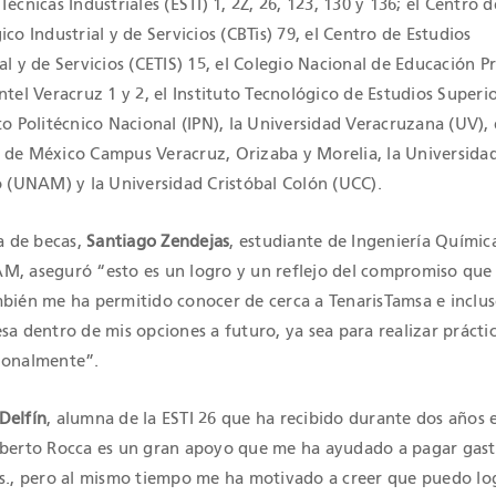
écnicas Industriales (ESTI) 1, 2Z, 26, 123, 130 y 136; el Centro d
co Industrial y de Servicios (CBTis) 79, el Centro de Estudios
al y de Servicios (CETIS) 15, el Colegio Nacional de Educación P
ntel Veracruz 1 y 2, el Instituto Tecnológico de Estudios Superi
to Politécnico Nacional (IPN), la Universidad Veracruzana (UV), 
 de México Campus Veracruz, Orizaba y Morelia, la Universida
(UNAM) y la Universidad Cristóbal Colón (UCC).
ga de becas,
Santiago Zendejas
, estudiante de Ingeniería Químic
M, aseguró “esto es un logro y un reflejo del compromiso que
mbién me ha permitido conocer de cerca a TenarisTamsa e inclu
sa dentro de mis opciones a futuro, ya sea para realizar prácti
ionalmente”.
Delfín
, alumna de la ESTI 26 que ha recibido durante dos años 
oberto Rocca es un gran apoyo que me ha ayudado a pagar gas
es., pero al mismo tiempo me ha motivado a creer que puedo lo