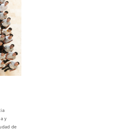
cia
ia y
iudad de