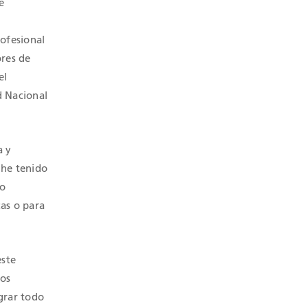
e
rofesional
ores de
el
d Nacional
a y
 he tenido
so
cas o para
este
tos
grar todo