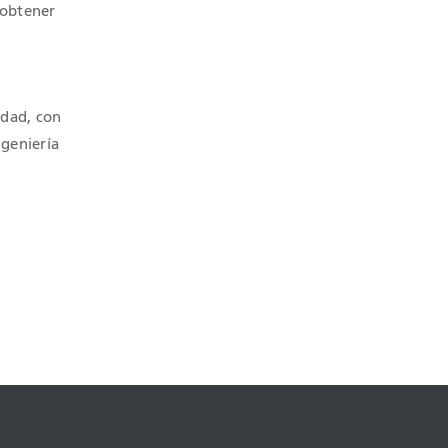
 obtener
idad, con
ngeniería