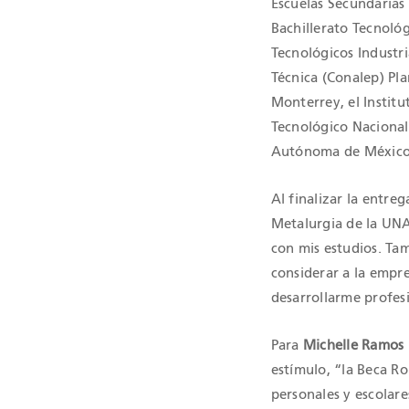
Escuelas Secundarias T
Bachillerato Tecnológi
Tecnológicos Industri
Técnica (Conalep) Pla
Monterrey, el Institu
Tecnológico Nacional
Autónoma de México 
Al finalizar la entre
Metalurgia de la UNA
con mis estudios. Ta
considerar a la empre
desarrollarme profes
Para
Michelle Ramos 
estímulo, “la Beca R
personales y escolar