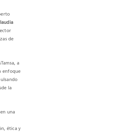
berto
laudia
rector
nzas de
sTamsa, a
un enfoque
pulsando
sde la
men una
n, ética y