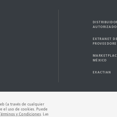
DISTRIBUIDO
AUTORIZADO
EXTRANET D
PROVEEDORE
MARKETPLAC
MÉXICO
EXACTIAN
 web (a través de cualquier
re el uso de cookies. Puede
Copyright © 200
MINOS Y CONDICIONES
AVISO DE PRIVACIDAD
Términos y Condiciones
. Las
reservados. La p