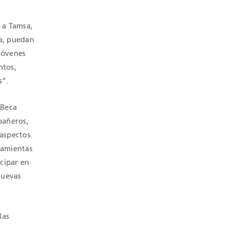
n a Tamsa,
ca, puedan
 jóvenes
ntos,
s”.
 Beca
pañeros,
aspectos.
ramientas
cipar en
nuevas
las