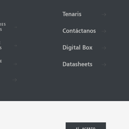
Tenaris
RES
S
Contáctanos
E
Digital Box
S
E
Datasheets
3-2026 Tenaris. Todos los derechos
asión nos lleva lejos
SÍ, ACEPTO